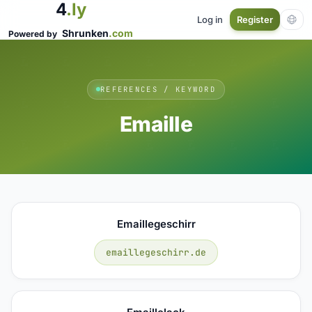
4
.ly
Log in
Register
Shrunken
.com
Powered by
REFERENCES / KEYWORD
Emaille
Emaillegeschirr
emaillegeschirr.de