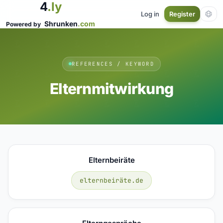
4
.ly
Log in
Register
Shrunken
.com
Powered by
REFERENCES / KEYWORD
Elternmitwirkung
Elternbeiräte
elternbeiräte.de