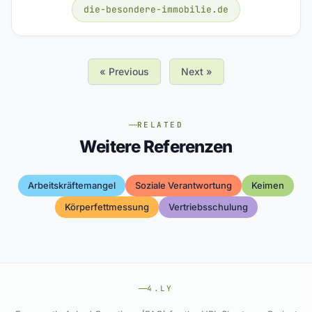
die-besondere-immobilie.de
« Previous
Next »
RELATED
Weitere Referenzen
Arbeitskräftemangel
Soziale Verantwortung
Keimen
Körperfettmessung
Vertriebsschulung
4.LY