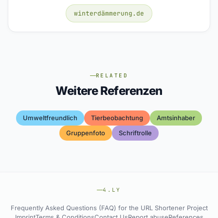
winterdämmerung.de
RELATED
Weitere Referenzen
Umweltfreundlich
Tierbeobachtung
Amtsinhaber
Gruppenfoto
Schriftrolle
4.LY
Frequently Asked Questions (FAQ) for the URL Shortener Project
Imprint
Terms & Conditions
Contact Us
Report abuse
References