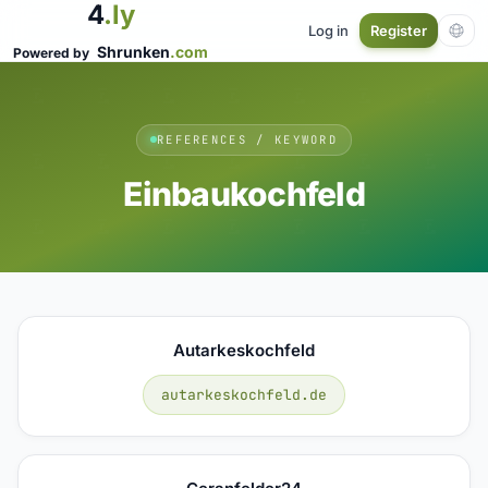
4
.ly
Log in
Register
Shrunken
.com
Powered by
REFERENCES / KEYWORD
Einbaukochfeld
Autarkeskochfeld
autarkeskochfeld.de