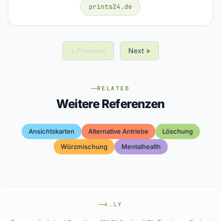
prints24.de
« Previous
Next »
RELATED
Weitere Referenzen
Ansichtskarten
Alternative Antriebe
Löschung
Würzmischung
Mentalhealth
4.LY