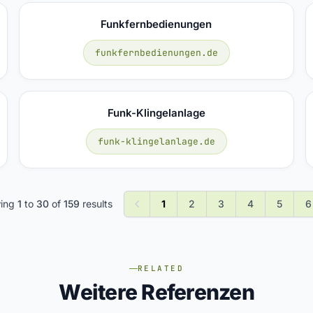
Funkfernbedienungen
funkfernbedienungen.de
Funk-Klingelanlage
funk-klingelanlage.de
ing
1
to
30
of
159
results
1
2
3
4
5
6
RELATED
Weitere Referenzen