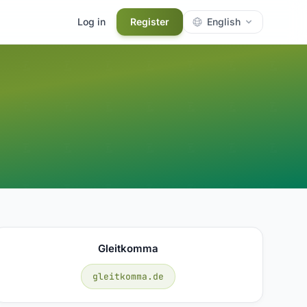
Log in
Register
English
Gleitkomma
gleitkomma.de