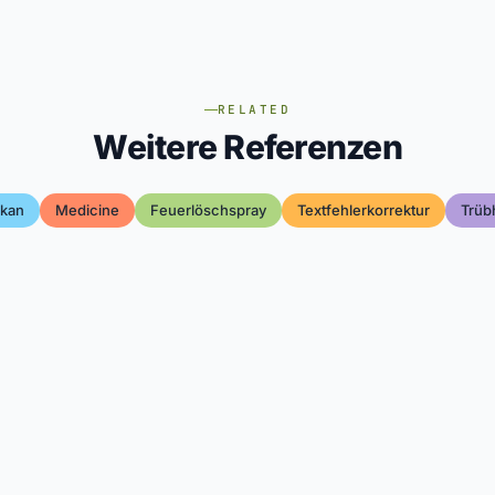
RELATED
Weitere Referenzen
lkan
Medicine
Feuerlöschspray
Textfehlerkorrektur
Trüb