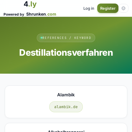
4
.ly
Log in
Register
Shrunken
.com
Powered by
REFERENCES / KEYWORD
Destillationsverfahren
Alambik
alambik.de