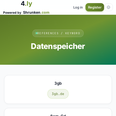
4
.ly
Log in
Register
Shrunken
.com
Powered by
REFERENCES / KEYWORD
Datenspeicher
3gb
3gb.de