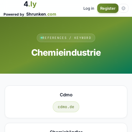
4
.ly
Log in
Register
Shrunken
.com
Powered by
REFERENCES / KEYWORD
Chemieindustrie
Cdmo
cdmo.de