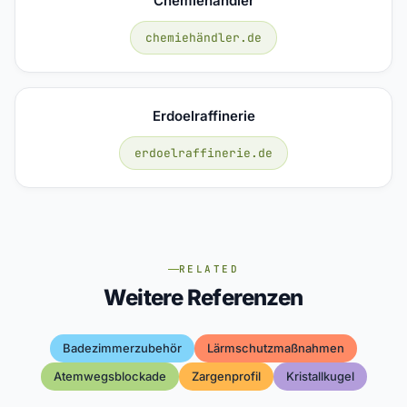
Chemiehändler
chemiehändler.de
Erdoelraffinerie
erdoelraffinerie.de
RELATED
Weitere Referenzen
Badezimmerzubehör
Lärmschutzmaßnahmen
Atemwegsblockade
Zargenprofil
Kristallkugel