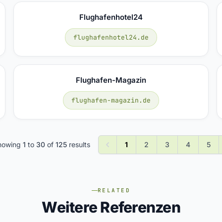
Flughafenhotel24
flughafenhotel24.de
Flughafen-Magazin
flughafen-magazin.de
howing
1
to
30
of
125
results
1
2
3
4
5
RELATED
Weitere Referenzen