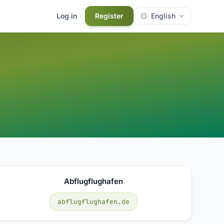
Log in
Register
English
Abflugflughafen
abflugflughafen.de