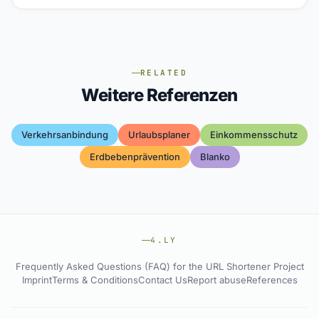
RELATED
Weitere Referenzen
Verkehrsanbindung
Urlaubsplaner
Einkommensschutz
Erdbebenprävention
Blanko
4.LY
Frequently Asked Questions (FAQ) for the URL Shortener Project
Imprint
Terms & Conditions
Contact Us
Report abuse
References