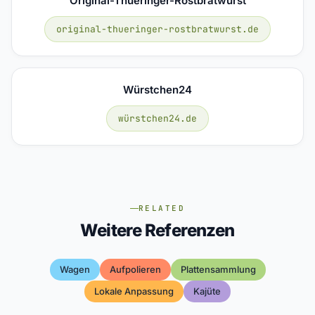
Original-Thueringer-Rostbratwurst
original-thueringer-rostbratwurst.de
Würstchen24
würstchen24.de
RELATED
Weitere Referenzen
Wagen
Aufpolieren
Plattensammlung
Lokale Anpassung
Kajüte