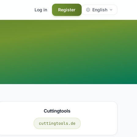
Log in
Register
English
Cuttingtools
cuttingtools.de