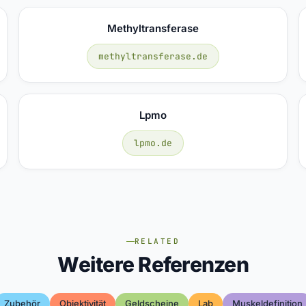
Methyltransferase
methyltransferase.de
Lpmo
lpmo.de
RELATED
Weitere Referenzen
Zubehör
Objektivität
Geldscheine
Lab
Muskeldefinition