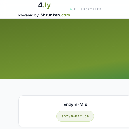
4
.ly
URL SHORTENER
Shrunken
.com
Powered by
Enzym-Mix
enzym-mix.de