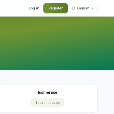
Log in
Register
English
Isomerase
isomerase.de