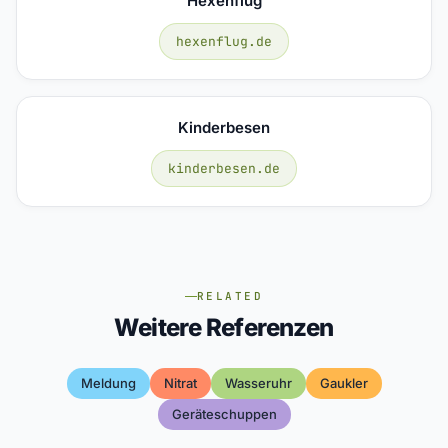
Hexenflug
hexenflug.de
Kinderbesen
kinderbesen.de
RELATED
Weitere Referenzen
Meldung
Nitrat
Wasseruhr
Gaukler
Geräteschuppen