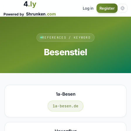
4
.ly
Log in
Register
Shrunken
.com
Powered by
REFERENCES / KEYWORD
Besenstiel
1a-Besen
1a-besen.de