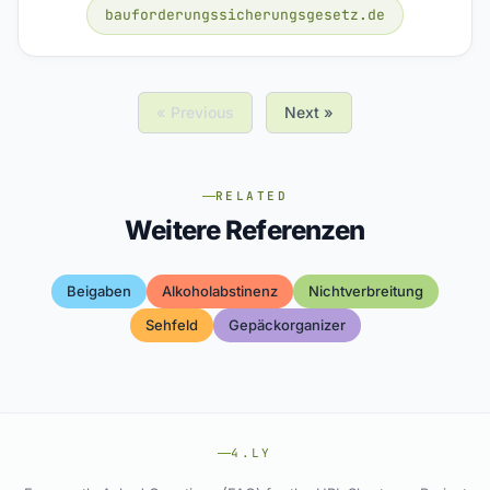
bauforderungssicherungsgesetz.de
« Previous
Next »
RELATED
Weitere Referenzen
Beigaben
Alkoholabstinenz
Nichtverbreitung
Sehfeld
Gepäckorganizer
4.LY