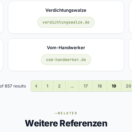
Verdichtungswalze
verdichtungswalze.de
Vom-Handwerker
vom-handwerker.de
of
657
results
1
2
...
17
18
19
20
RELATED
Weitere Referenzen