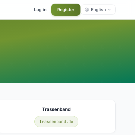
Log in
Register
English
Trassenband
trassenband.de