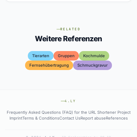
RELATED
Weitere Referenzen
Tierarten
Gruppen
Kochmulde
Fernsehübertragung
Schmuckgravur
4.LY
Frequently Asked Questions (FAQ) for the URL Shortener Project
Imprint
Terms & Conditions
Contact Us
Report abuse
References