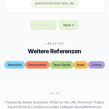
datentransferrate.de
« Previous
Next »
RELATED
Weitere Referenzen
Wandbild
Bauzustand
Tens-Gerät
Naan
Linens
4.LY
Frequently Asked Questions (FAQ) for the URL Shortener Project
Imprint
Terms & Conditions
Contact Us
Report abuse
References