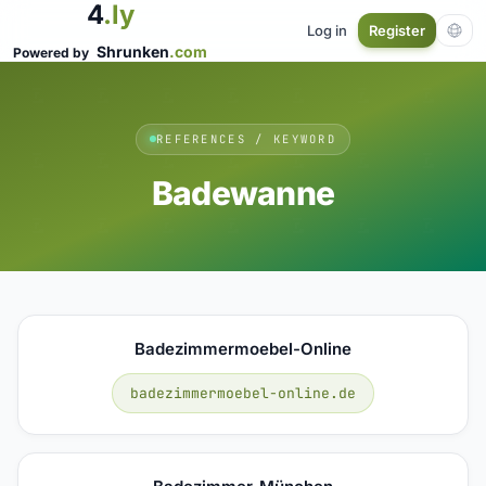
4
.ly
Log in
Register
Shrunken
.com
Powered by
REFERENCES / KEYWORD
Badewanne
Badezimmermoebel-Online
badezimmermoebel-online.de