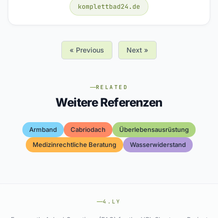
komplettbad24.de
« Previous
Next »
RELATED
Weitere Referenzen
Armband
Cabriodach
Überlebensausrüstung
Medizinrechtliche Beratung
Wasserwiderstand
4.LY