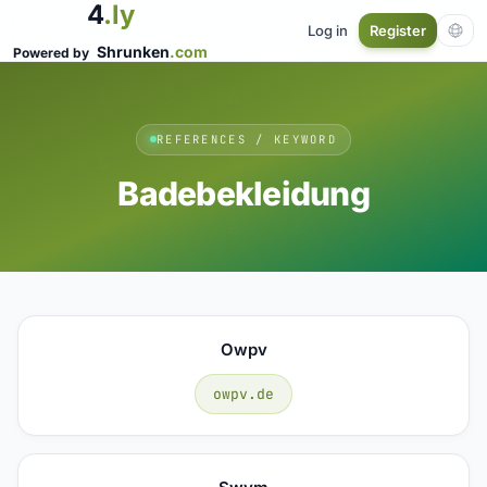
4
.ly
Log in
Register
Shrunken
.com
Powered by
REFERENCES / KEYWORD
Badebekleidung
Owpv
owpv.de