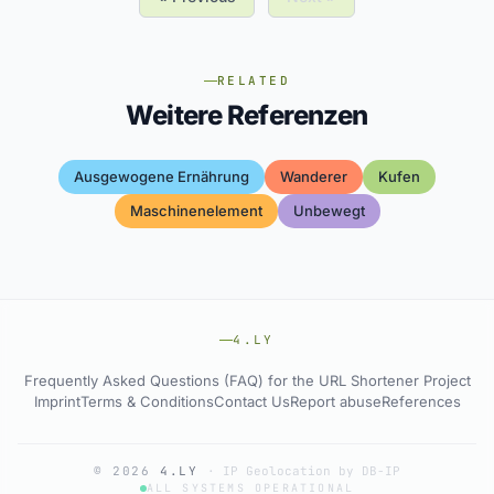
RELATED
Weitere Referenzen
Ausgewogene Ernährung
Wanderer
Kufen
Maschinenelement
Unbewegt
4.LY
Frequently Asked Questions (FAQ) for the URL Shortener Project
Imprint
Terms & Conditions
Contact Us
Report abuse
References
© 2026
4.LY
·
IP Geolocation by DB-IP
ALL SYSTEMS OPERATIONAL