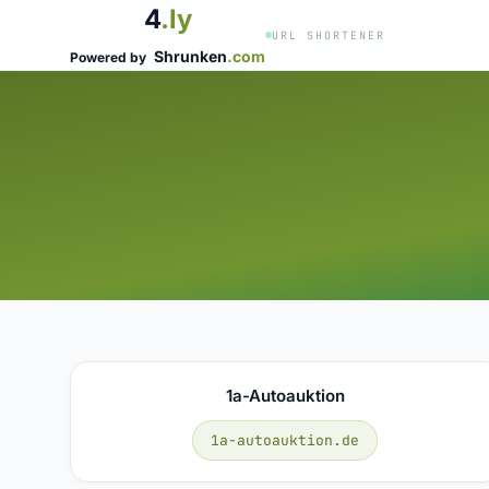
4
.ly
URL SHORTENER
Shrunken
.com
Powered by
1a-Autoauktion
1a-autoauktion.de