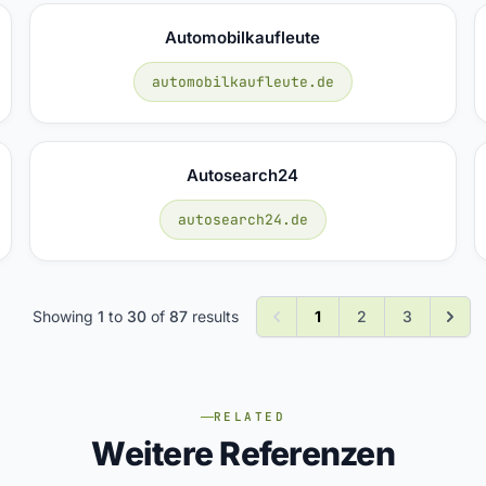
Automobilkaufleute
automobilkaufleute.de
Autosearch24
autosearch24.de
Showing
1
to
30
of
87
results
1
2
3
RELATED
Weitere Referenzen