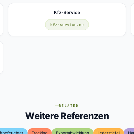
Kfz-Service
kfz-service.eu
RELATED
Weitere Referenzen
ftbefeuchter
Tracking
Exportabwicklung
Lederstiefel
Ha