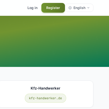
Log in
Register
English
Kfz-Handwerker
kfz-handwerker.de