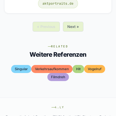
aktportraits.de
« Previous
Next »
RELATED
Weitere Referenzen
Singular
Verkehrsaufkommen
Hit
Vogelruf
Filmdreh
4.LY