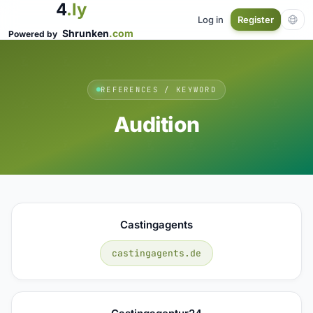
4
.ly
Log in
Register
Shrunken
.com
Powered by
REFERENCES / KEYWORD
Audition
Castingagents
castingagents.de