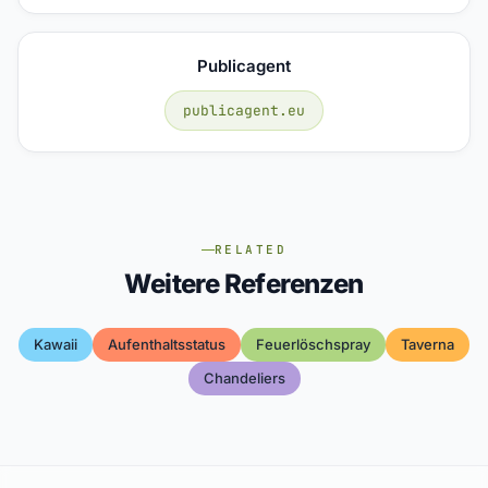
Publicagent
publicagent.eu
RELATED
Weitere Referenzen
Kawaii
Aufenthaltsstatus
Feuerlöschspray
Taverna
Chandeliers