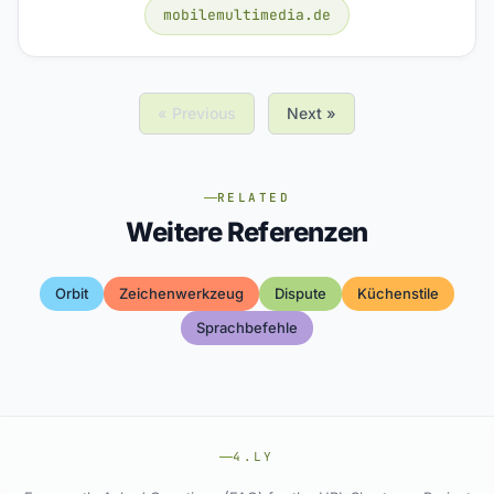
mobilemultimedia.de
« Previous
Next »
RELATED
Weitere Referenzen
Orbit
Zeichenwerkzeug
Dispute
Küchenstile
Sprachbefehle
4.LY