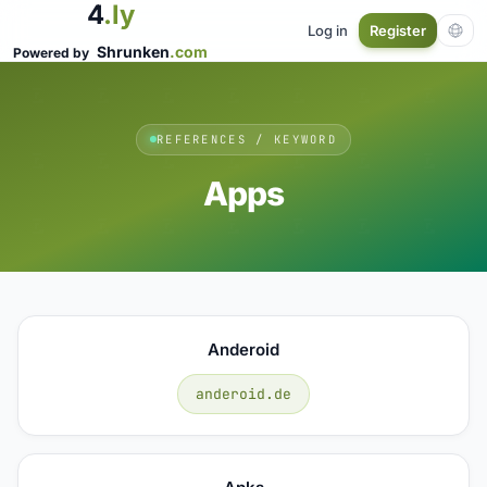
4
.ly
Log in
Register
Shrunken
.com
Powered by
REFERENCES / KEYWORD
Apps
Anderoid
anderoid.de