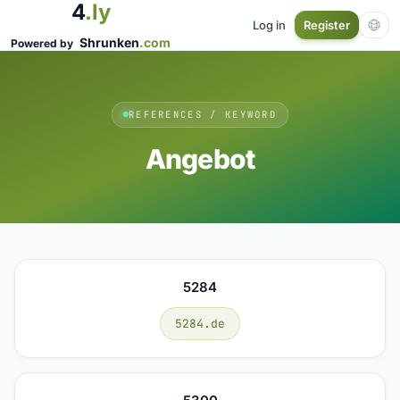
4
.ly
Log in
Register
Shrunken
.com
Powered by
REFERENCES / KEYWORD
Angebot
5284
5284.de