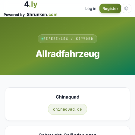
4
.ly
Log in
Register
Shrunken
.com
Powered by
REFERENCES / KEYWORD
Allradfahrzeug
Chinaquad
chinaquad.de