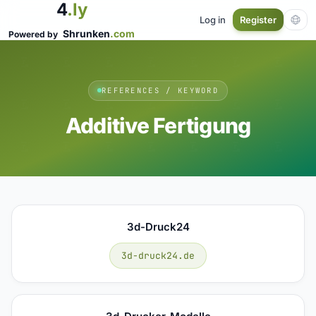
4
.ly
Log in
Register
Shrunken
.com
Powered by
REFERENCES / KEYWORD
Additive Fertigung
3d-Druck24
3d-druck24.de