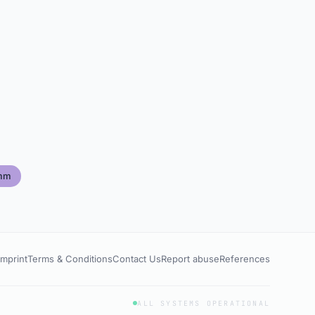
mm
Imprint
Terms & Conditions
Contact Us
Report abuse
References
ALL SYSTEMS OPERATIONAL