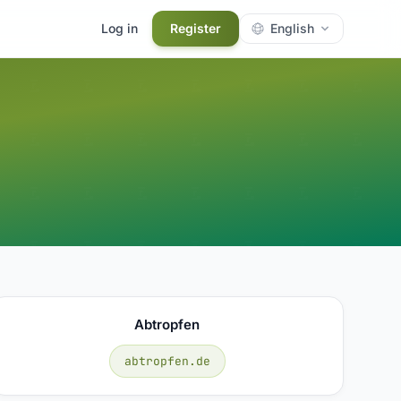
Log in
Register
English
Abtropfen
abtropfen.de