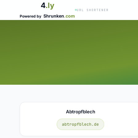
4
.ly
URL SHORTENER
Shrunken
.com
Powered by
Abtropfblech
abtropfblech.de