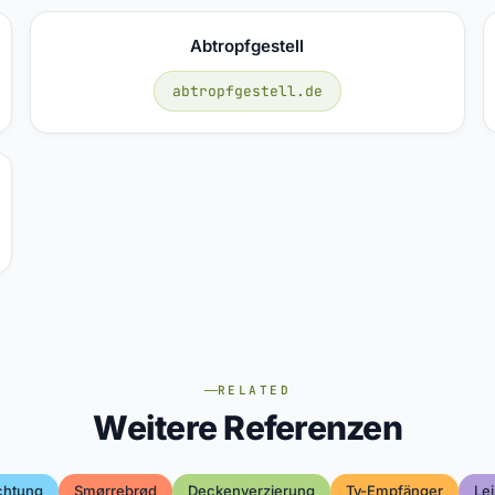
Abtropfgestell
abtropfgestell.de
RELATED
Weitere Referenzen
chtung
Smørrebrød
Deckenverzierung
Tv-Empfänger
Le