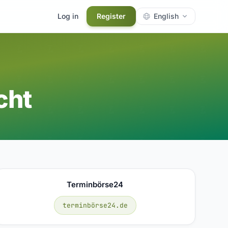
Log in
Register
English
cht
Terminbörse24
terminbörse24.de