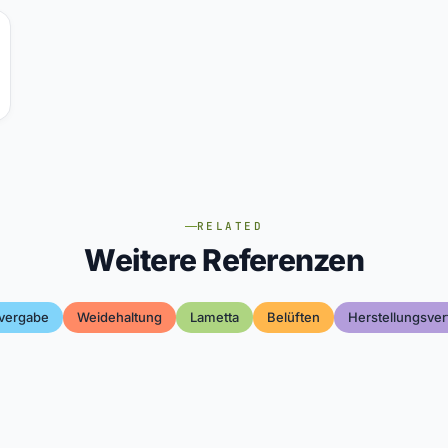
RELATED
Weitere Referenzen
tvergabe
Weidehaltung
Lametta
Belüften
Herstellungsver